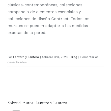
clásicas-contemporáneas, colecciones
compendio de elementos esenciales y
colecciones de diseño Contract. Todos los
murales se pueden adaptar a las medidas
exactas de la pared.
Por
Lantero y Lantero
|
febrero 3rd, 2023
|
Blog
|
Comentarios
en
desactivados
Ybarra
Serret
en
Lantero
y
Lantero
Sobre el Autor:
Lantero y Lantero