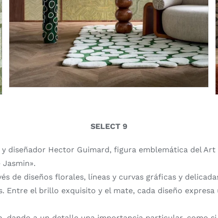
SELECT 9
 y diseñador Hector Guimard, figura emblemática del Art 
e Jasmin».
vés de diseños florales, líneas y curvas gráficas y delica
s. Entre el brillo exquisito y el mate, cada diseño expre
n, dando a un detalle una importancia particular, como si 