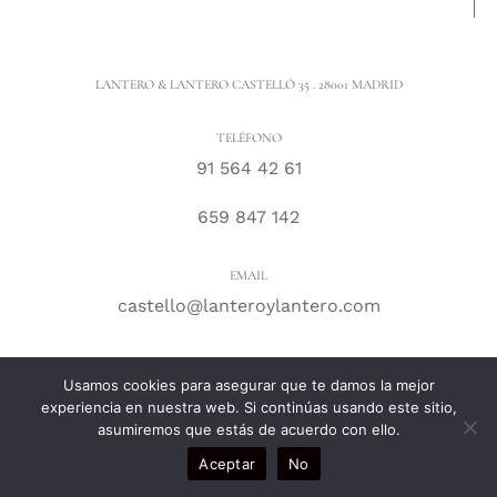
LANTERO & LANTERO CASTELLÓ 35 . 28001 MADRID
TELÉFONO
91 564 42 61
659 847 142
EMAIL
castello@lanteroylantero.com
Usamos cookies para asegurar que te damos la mejor
experiencia en nuestra web. Si continúas usando este sitio,
© Copyright 2021 -
2026 |
Decoración e interiorismo
|
asumiremos que estás de acuerdo con ello.
Desarrollado por
Estibaliz.
Aceptar
No
Todos nuestros envíos garantizados con