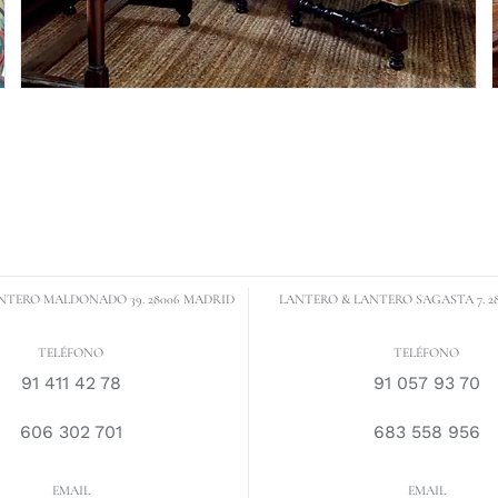
NTERO MALDONADO 39. 28006 MADRID
LANTERO & LANTERO SAGASTA 7. 2
TELÉFONO
TELÉFONO
91 411 42 78
91 057 93 70
606 302 701
683 558 956
EMAIL
EMAIL