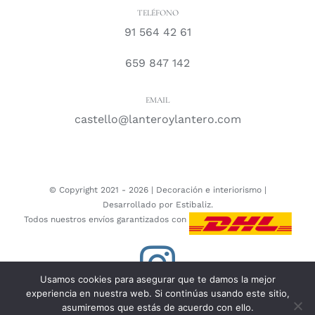
TELÉFONO
91 564 42 61
659 847 142
EMAIL
castello@lanteroylantero.com
© Copyright 2021 -
2026 |
Decoración e interiorismo
|
Desarrollado por
Estibaliz.
Todos nuestros envíos garantizados con
Instagram
Usamos cookies para asegurar que te damos la mejor
experiencia en nuestra web. Si continúas usando este sitio,
asumiremos que estás de acuerdo con ello.