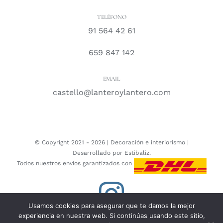
TELÉFONO
91 564 42 61
659 847 142
EMAIL
castello@lanteroylantero.com
© Copyright 2021 -
2026 |
Decoración e interiorismo
|
Desarrollado por
Estibaliz.
Todos nuestros envíos garantizados con
Instagram
Usamos cookies para asegurar que te damos la mejor
experiencia en nuestra web. Si continúas usando este sitio,