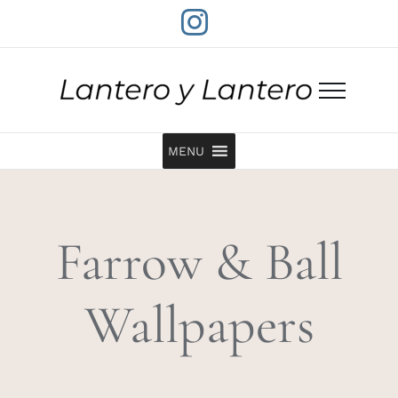
Saltar
Instagram
al
contenido
MENU
Farrow & Ball
Wallpapers