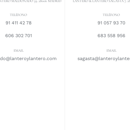
NTERO MALDONADO 39. 28006 MADRID
LANTERO & LANTERO SAGASTA 7. 2
TELÉFONO
TELÉFONO
91 411 42 78
91 057 93 70
606 302 701
683 558 956
EMAIL
EMAIL
do@lanteroylantero.com
sagasta@lanteroylant