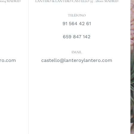
8004 MADRID
LANTERO & LANTERO CASTELLÓ 35 . 28001 MADRID
TELÉFONO
91 564 42 61
659 847 142
EMAIL
ero.com
castello@lanteroylantero.com