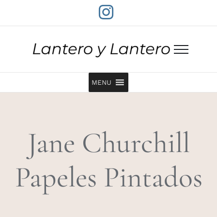
Saltar
Instagram
al
contenido
MENU
Jane Churchill
Papeles Pintados