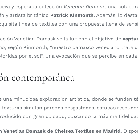
ueva y esperada colección
Venetian Damask
, una colabor
fo y artista británico
Patrick Kinmonth
. Además, lo desta
ita línea de textiles con una propuesta llena de sensibil
lección Venetian Damask ve la luz con el objetivo de
captur
ho, según Kinmonth, “nuestro damasco veneciano trata de
loridas por el sol”. Una evocación que se percibe en cada 
ción contemporánea
e una minuciosa exploración artística, donde se funden t
texturas simulan paredes desgastadas, estucos resquebra
o producido con gran cuidado, buscando la máxima fidelidad
ón Venetian Damask de Chelsea Textiles en Madrid.
Dispo