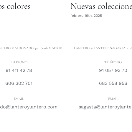
s colores
Nuevas coleccion
febrero 19th, 2025
NTERO MALDONADO 39. 28006 MADRID
LANTERO & LANTERO SAGASTA 7. 2
TELÉFONO
TELÉFONO
91 411 42 78
91 057 93 70
606 302 701
683 558 956
EMAIL
EMAIL
do@lanteroylantero.com
sagasta@lanteroylant