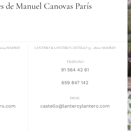
es de Manuel Canovas París
8004 MADRID
LANTERO & LANTERO CASTELLÓ 35 . 28001 MADRID
TELÉFONO
91 564 42 61
659 847 142
EMAIL
ero.com
castello@lanteroylantero.com