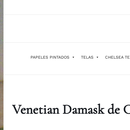
Saltar
al
contenido
PAPELES PINTADOS
TELAS
CHELSEA TE
Venetian Damask de Ch