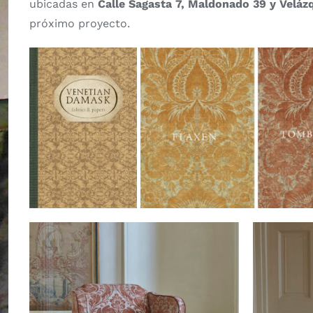
ubicadas en
Calle Sagasta 7, Maldonado 39 y Veláz
próximo proyecto.