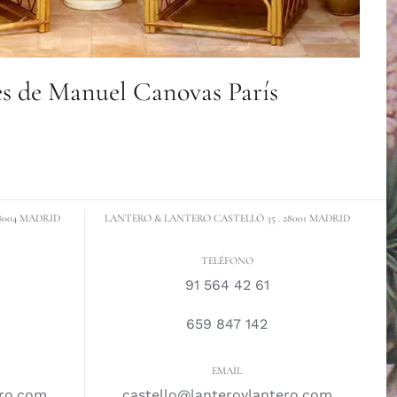
es de Manuel Canovas París
8004 MADRID
LANTERO & LANTERO CASTELLÓ 35 . 28001 MADRID
TELÉFONO
91 564 42 61
659 847 142
EMAIL
ero.com
castello@lanteroylantero.com