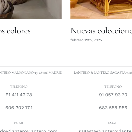
s colores
Nuevas coleccion
febrero 19th, 2025
NTERO MALDONADO 39. 28006 MADRID
LANTERO & LANTERO SAGASTA 7. 2
TELÉFONO
TELÉFONO
91 411 42 78
91 057 93 70
606 302 701
683 558 956
EMAIL
EMAIL
do@lanteroylantero.com
sagasta@lanteroylant