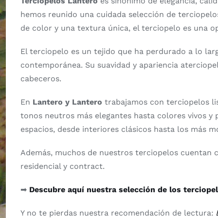
Terciopelos Lantero
es sinónimo de elegancia, calid
hemos reunido una cuidada selección de terciopelos
de color y una textura única, el terciopelo es una op
El terciopelo es un tejido que ha perdurado a lo lar
contemporánea. Su suavidad y apariencia aterciopela
cabeceros.
En
Lantero y Lantero
trabajamos con terciopelos li
tonos neutros más elegantes hasta colores vivos y 
espacios, desde interiores clásicos hasta los más 
Además, muchos de nuestros terciopelos cuentan co
residencial y contract.
➡
Descubre aquí nuestra selección de los terciope
Y no te pierdas nuestra recomendación de lectura: