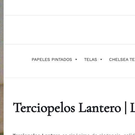
Saltar
al
contenido
PAPELES PINTADOS
TELAS
CHELSEA TE
Terciopelos Lantero | 