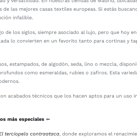
ad y versatilidad. En nuestras tiendas de Madrid, ubicada
 de las mejores casas textiles europeas. Si estás buscand
ción infalible.
go de los siglos, siempre asociado al lujo, pero que hoy 
da lo convierten en un favorito tanto para cortinas y ta
sos, estampados, de algodón, seda, lino o mezcla, dispon
profundos como esmeraldas, rubíes o zafiros. Esta varieda
modernos.
n acabados técnicos que los hacen aptos para un uso int
los más especiales
⬅
El terciopelo contraataca
, donde exploramos el renacimie