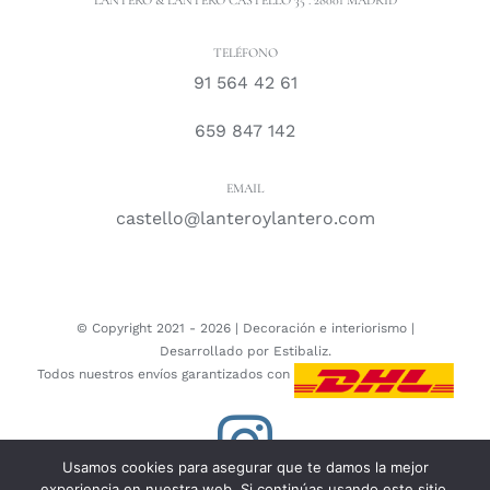
LANTERO & LANTERO CASTELLÓ 35 . 28001 MADRID
TELÉFONO
91 564 42 61
659 847 142
EMAIL
castello@lanteroylantero.com
© Copyright 2021 -
2026 |
Decoración e interiorismo
|
Desarrollado por
Estibaliz.
Todos nuestros envíos garantizados con
Instagram
Usamos cookies para asegurar que te damos la mejor
experiencia en nuestra web. Si continúas usando este sitio,