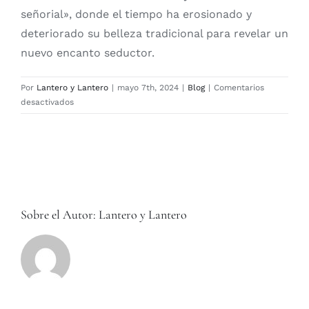
señorial», donde el tiempo ha erosionado y
deteriorado su belleza tradicional para revelar un
nuevo encanto seductor.
Por
Lantero y Lantero
|
mayo 7th, 2024
|
Blog
|
Comentarios
en
desactivados
Colección
única
de
Giles
Deacon
para
Sanderson
Sobre el Autor:
Lantero y Lantero