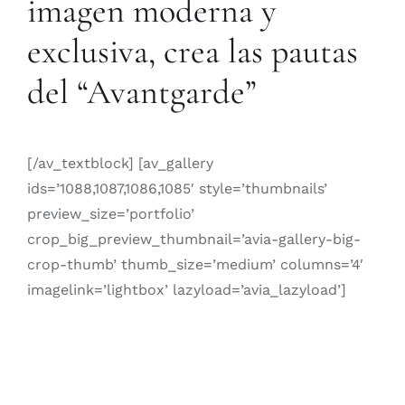
imagen moderna y
exclusiva, crea las pautas
del “Avantgarde”
[/av_textblock] [av_gallery
ids=’1088,1087,1086,1085′ style=’thumbnails’
preview_size=’portfolio’
crop_big_preview_thumbnail=’avia-gallery-big-
crop-thumb’ thumb_size=’medium’ columns=’4′
imagelink=’lightbox’ lazyload=’avia_lazyload’]