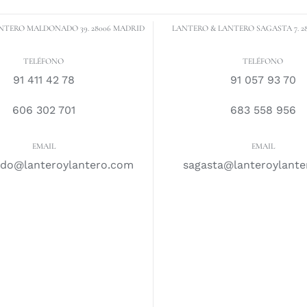
NTERO MALDONADO 39. 28006 MADRID
LANTERO & LANTERO SAGASTA 7. 2
TELÉFONO
TELÉFONO
91 411 42 78
91 057 93 70
606 302 701
683 558 956
EMAIL
EMAIL
do@lanteroylantero.com
sagasta@lanteroylant