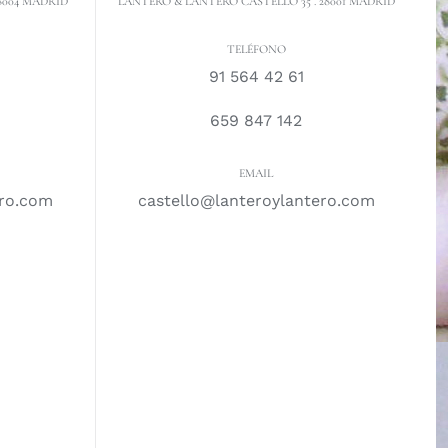
8004 MADRID
LANTERO & LANTERO CASTELLÓ 35 . 28001 MADRID
TELÉFONO
91 564 42 61
659 847 142
EMAIL
ero.com
castello@lanteroylantero.com