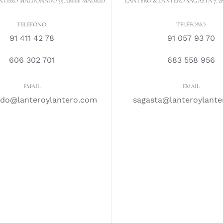
NTERO MALDONADO 39. 28006 MADRID
LANTERO & LANTERO SAGASTA 7. 2
TELÉFONO
TELÉFONO
91 411 42 78
91 057 93 70
606 302 701
683 558 956
EMAIL
EMAIL
do@lanteroylantero.com
sagasta@lanteroylant