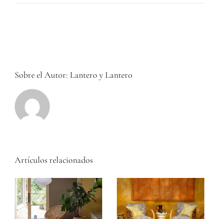
Papeles
únicos
para
habitaciones
infantiles
Sobre el Autor:
Lantero y Lantero
Artículos relacionados