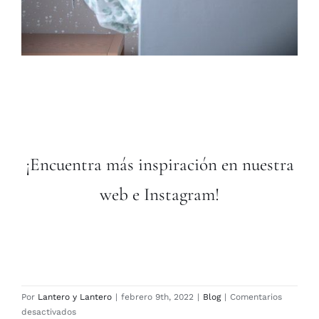
¡Encuentra más inspiración en nuestra
web
e
Instagram
!
Por
Lantero y Lantero
|
febrero 9th, 2022
|
Blog
|
Comentarios
en
desactivados