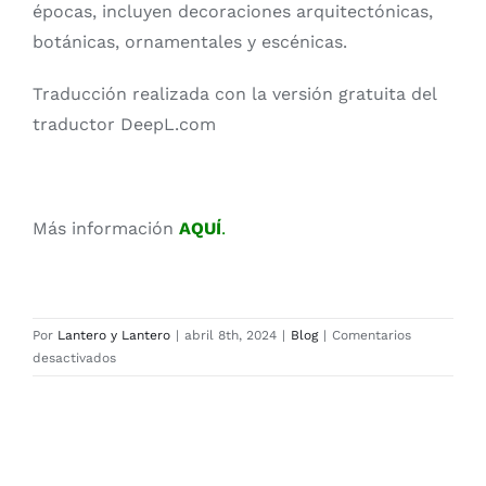
épocas, incluyen decoraciones arquitectónicas,
botánicas, ornamentales y escénicas.
Traducción realizada con la versión gratuita del
traductor DeepL.com
Más información
AQUÍ
.
Por
Lantero y Lantero
|
abril 8th, 2024
|
Blog
|
Comentarios
en
desactivados
Primavera
y
papeles
pintados
de