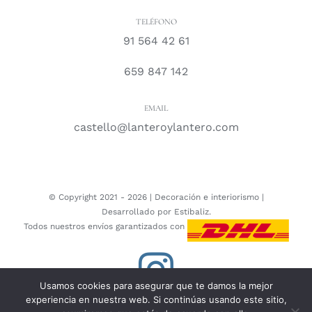
TELÉFONO
91 564 42 61
659 847 142
EMAIL
castello@lanteroylantero.com
© Copyright 2021 -
2026 |
Decoración e interiorismo
|
Desarrollado por
Estibaliz.
Todos nuestros envíos garantizados con
Instagram
Usamos cookies para asegurar que te damos la mejor
experiencia en nuestra web. Si continúas usando este sitio,