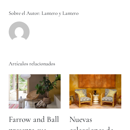
IKSEL
Sobre el Autor:
Lantero y Lantero
Artículos relacionados
Farrow and Ball
Nuevas
presenta sus
colecciones de