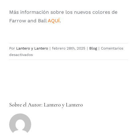
Más información sobre los nuevos colores de
Farrow and Ball
AQUÍ
.
Por
Lantero y Lantero
|
febrero 28th, 2025
|
Blog
|
Comentarios
en
desactivados
Farrow
and
Ball
presenta
sus
nuevos
colores
Sobre el Autor:
Lantero y Lantero