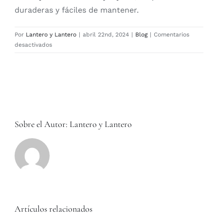
duraderas y fáciles de mantener.
Por
Lantero y Lantero
|
abril 22nd, 2024
|
Blog
|
Comentarios
en
desactivados
Nuevas
colecciones
de
primavera
de
Nina
Campbell
Sobre el Autor:
Lantero y Lantero
Artículos relacionados