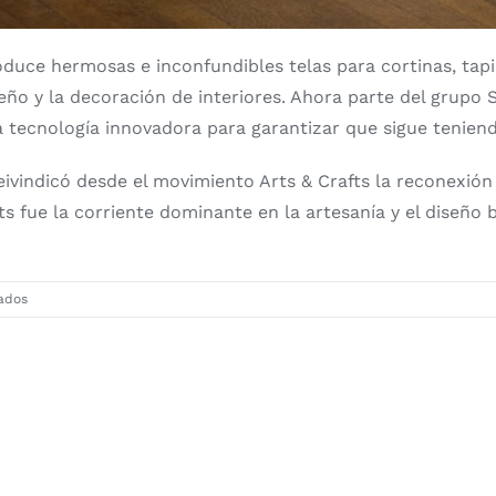
oduce hermosas e inconfundibles telas para cortinas, tapi
iseño y la decoración de interiores. Ahora parte del gru
 tecnología innovadora para garantizar que sigue teniendo
eivindicó desde el movimiento Arts & Crafts la reconexión d
fts fue la corriente dominante en la artesanía y el diseño 
en
ados
Morris
&
Friends,
nueva
colección
de
papeles
pintados