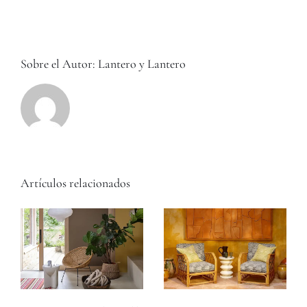
creativa
y
libertad
Sobre el Autor:
Lantero y Lantero
Artículos relacionados