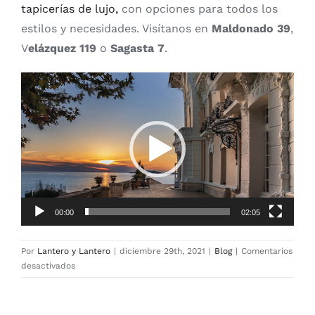
tapicerías de lujo,
con opciones para todos los
estilos y necesidades. Visítanos en
Maldonado 39
,
V
elázquez 119
o
Sagasta 7
.
Reproductor
de
vídeo
00:00
02:05
Por
Lantero y Lantero
|
diciembre 29th, 2021
|
Blog
|
Comentarios
en
desactivados
French
Rivera,
audacia