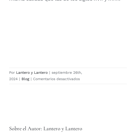
Por
Lantero y Lantero
|
septiembre 26th,
en
2024
|
Blog
|
Comentarios desactivados
Indian
Iris,
nuevo
diseño
de
Chelsea
Textiles
Sobre el Autor:
Lantero y Lantero