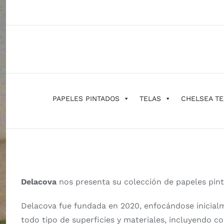
Saltar
al
contenido
PAPELES PINTADOS
TELAS
CHELSEA TE
Delacova
nos presenta su colección de papeles pin
Delacova fue fundada en 2020, enfocándose inicialm
todo tipo de superficies y materiales, incluyendo c