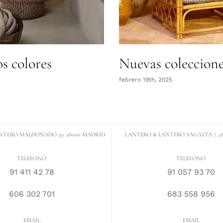
s colores
Nuevas coleccion
febrero 19th, 2025
NTERO MALDONADO 39. 28006 MADRID
LANTERO & LANTERO SAGASTA 7. 2
TELÉFONO
TELÉFONO
91 411 42 78
91 057 93 70
606 302 701
683 558 956
EMAIL
EMAIL