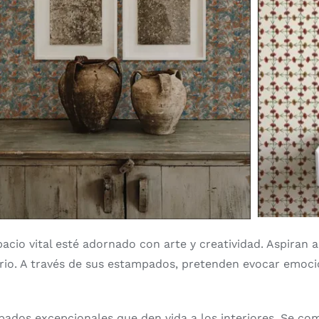
io vital esté adornado con arte y creatividad. Aspiran a 
io. A través de sus estampados, pretenden evocar emocion
pados excepcionales que den vida a los interiores. Se co