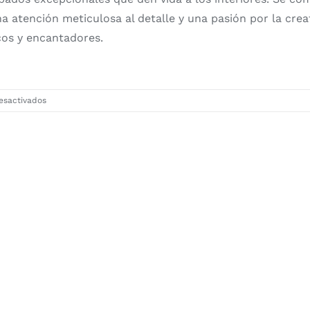
una atención meticulosa al detalle y una pasión por la crea
cos y encantadores.
en
esactivados
Delacova
papeles
pintados
y
telas