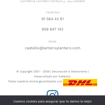
LANTERO & LANTERO CASTELLÓ 35 . 28001 MADRID
TELÉFONO
91 564 42 61
659 847 142
EMAIL
castello@lanteroylantero.com
© Copyright 2021 -
2026 |
Decoración e interiorismo
|
Desarrollado por
Estibaliz.
Todos nuestros envíos garantizados con
Instagram
Usamos cookies para asegurar que te damos la mejor