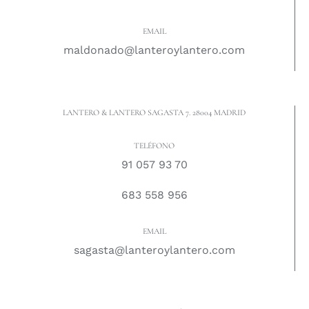
EMAIL
maldonado@lanteroylantero.com
LANTERO & LANTERO SAGASTA 7. 28004 MADRID
TELÉFONO
91 057 93 70
683 558 956
EMAIL
sagasta@lanteroylantero.com